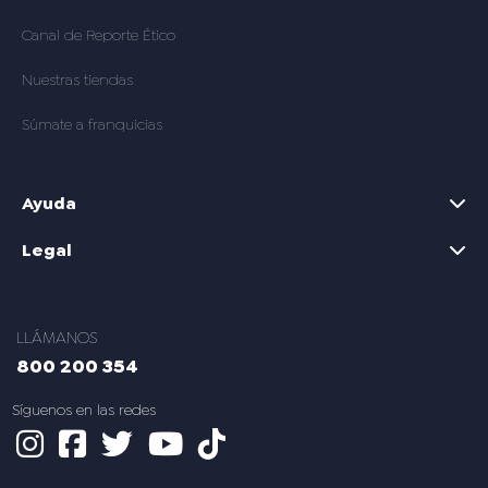
Canal de Reporte Ético
Nuestras tiendas
Súmate a franquicias
Ayuda
Legal
LLÁMANOS
800 200 354
s en las redes