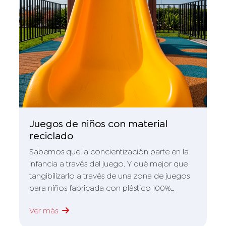
Juegos de niños con material
reciclado
Sabemos que la concientización parte en la
infancia a través del juego. Y qué mejor que
tangibilizarlo a través de una zona de juegos
para niños fabricada con plástico 100%
reciclado en donde el 38% corresponde al
Ver más
reciclaje de bidones de agua utilizados en
nuestras estaciones de servicio.