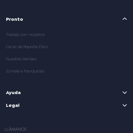
Pronto
Trabaja con nosotros
Canal de Reporte Ético
Nuestras tiendas
Súmate a franquicias
Ayuda
Legal
LLÁMANOS