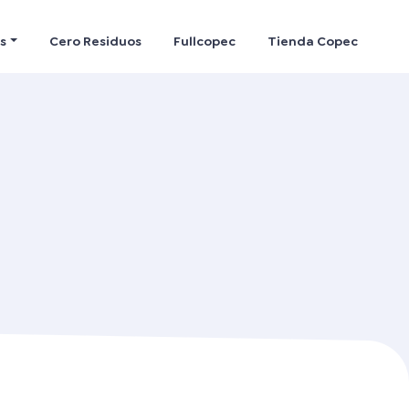
s
Cero Residuos
Fullcopec
Tienda Copec