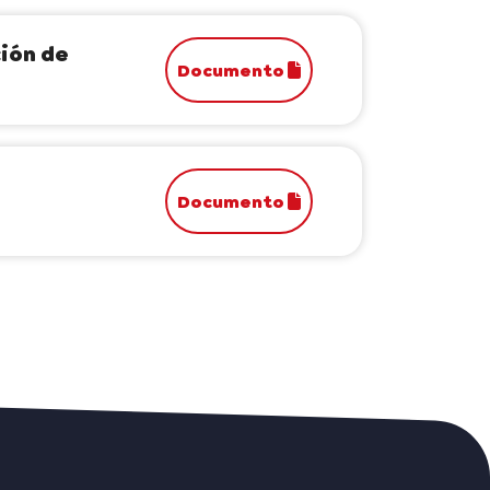
ción de
Documento
Documento