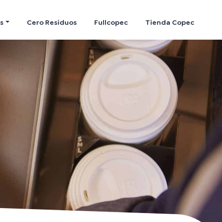
s
Cero Residuos
Fullcopec
Tienda Copec