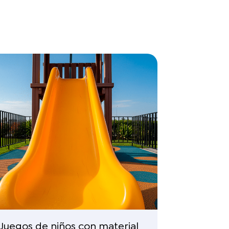
Reciclaje
Hace más d
y reciclamos
preparacion
Juegos de niños con material