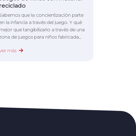
las tiendas
reciclado
quienes reti
Sabemos que la concientización parte
Ver más
como insum
en la infancia a través del juego. Y qué
mejor que tangibilizarlo a través de una
zona de juegos para niños fabricada
con plástico 100% reciclado en donde
Ver más
el 38% corresponde al reciclaje de
bidones de agua utilizados en nuestras
estaciones de servicio.