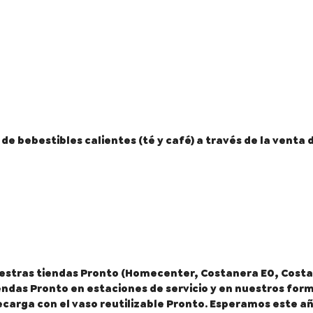
e bebestibles calientes (té y café) a través de la venta d
uestras tiendas Pronto (Homecenter, Costanera E0, Costane
endas Pronto en estaciones de servicio y en nuestros form
arga con el vaso reutilizable Pronto. Esperamos este año 